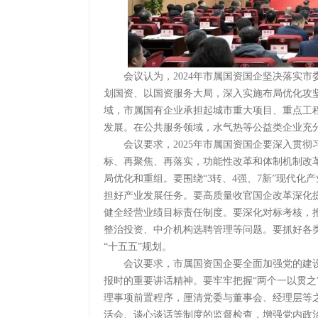
会议认为，2024年市属国资国企坚决落实市委
划国资、以国资服务大局，深入实施布局优化攻
域，市属国有企业承担起城市重大项目、重点工
发展。在公共服务领域，水气热等公益类企业充
会议要求，2025年市属国资国企要深入贯彻
标、再聚焦、再落实，功能性改革和体制机制改
局优化和重组。要围绕“3转、4强、7新”现代化
担好产业发展任务。要高质量收官国企改革深化
健全经营业绩目标责任制度。要深化对标考核，
整治投资、中介机构选聘管理等问题。要抓好各
“十五五”规划。
会议要求，市属国资国企要全面加强党的建设
报时的重要讲话精神。要牢牢把握“两个一以贯之
理事项前置程序，厘清党委与董事会、经理层等之
活会、谈心谈话等制度的监督检查，增强党内政