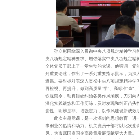
孙立彬围绕深入贯彻中央八项规定精神学习教育
央八项规定精神要求、增强落实中央八项规定精
全体党员干部上了一堂生动的党课。他强调，党
列重要论述，作出了一系列重要指示批示，为深
遵循。要对标对表深入贯彻中央八项规定精神学
再检视、再提升，做到高质量“学”、高标准“查”
铁规禁令，动真碰硬纠治各类作风顽疾，刀刃向
深化实践锻炼和工作历练，及时发现和纠正苗头
党性、明辨是非、增强定力，以作风建设新成效
此次主题党课，是一次深刻的思想教育，进一
事创业的热情和动力。机关党员干部将以此次党
风，为市属国资国企高质量发展贡献更大力量。