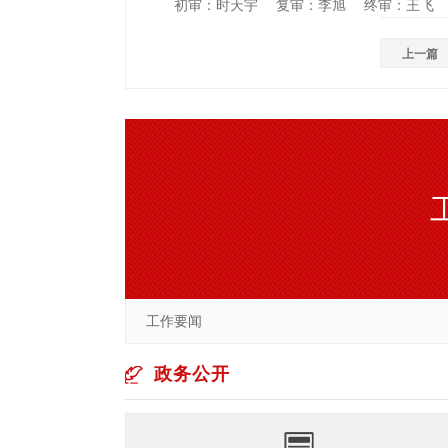
初审：时天宇 复审：李旭 终审：王飞
上一篇
工作要闻
政务公开